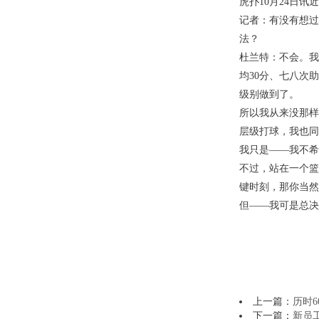
虎扑10月24日
记者：有没有想过
法？
杜兰特：不会。我
均30分、七八次
级别做到了。
所以我从来没那样
层级打球，我也同
我只是——我不希
不过，站在一个篮
键时刻，那你当然
但——我可是总决
上一篇：
历时
下一篇：
新员