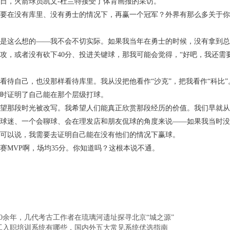
讯近日，火箭球员凯文-杜兰特接受了体育画报的采访。
要在没有库里、没有勇士的情况下，再赢一个冠军？外界有那么多关于你
是这么想的——我不会不切实际。如果我当年在勇士的时候，没有拿到总
助攻，或者没有砍下40分、投进关键球，那我可能会觉得，“好吧，我还
看待自己，也没那样看待库里。我从没把他看作“沙克”，把我看作“科比
时证明了自己能在那个层级打球。
望那段时光被改写。我希望人们能真正欣赏那段经历的价值。我们早就从
球迷、一个会聊球、会在理发店和朋友侃球的角度来说——如果我当时没
可以说，我需要去证明自己能在没有他们的情况下赢球。
赛MVP啊，场均35分。你知道吗？这根本说不通。
60余年，几代考古工作者在琉璃河遗址探寻北京“城之源”
工入职培训系统有哪些，国内外五大常见系统优选指南