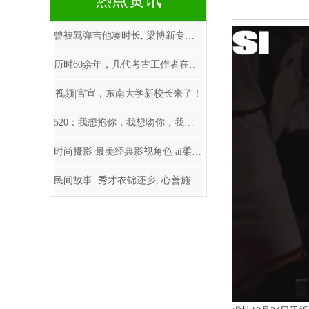
热点资讯
曾被骂弹吉他凑时长, 梁博新专辑是异类还是真摇
历时60余年，几代考古工作者在琉璃河遗址探寻北
视频|官宣，东南大学新校长来了！
520：我想抱你，我想吻你，我想在你耳边说一万
时尚摄影 最美经典影视角色 ai柔雅娴静写真 完美
民间故事: 秀才衣锦还乡, 心善施舍乞丐豆腐, 乞