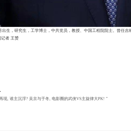
年7月出生，研究生，工学博士，中共党员，教授、中国工程院院士。曾任
闻记者 王赟
了
再现, 谁主沉浮? 吴京与于冬, 电影圈的武侠VS主旋律大PK! ”