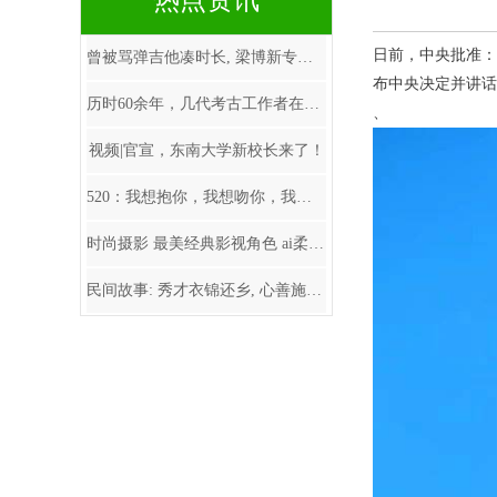
热点资讯
日前，中央批准：
曾被骂弹吉他凑时长, 梁博新专辑是异类还是真摇
布中央决定并讲话
历时60余年，几代考古工作者在琉璃河遗址探寻北
、
视频|官宣，东南大学新校长来了！
520：我想抱你，我想吻你，我想在你耳边说一万
时尚摄影 最美经典影视角色 ai柔雅娴静写真 完美
民间故事: 秀才衣锦还乡, 心善施舍乞丐豆腐, 乞