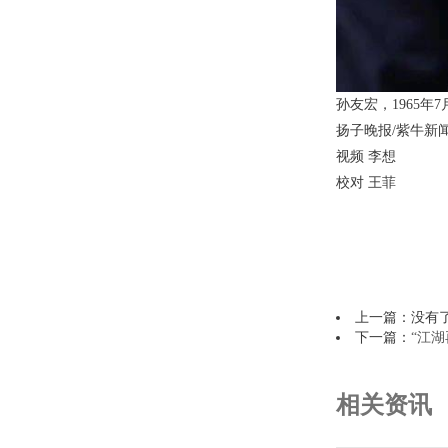
孙友宏，1965
扬子晚报/紫牛新
视频 李想
校对 王菲
上一篇：没有
下一篇：
“江湖
相关资讯